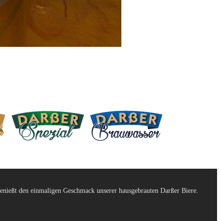
genießt den einmaligen Geschmack unserer hausgebrauten Darßer Biere.